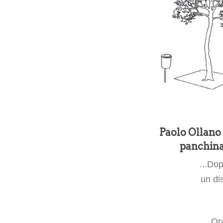
Paolo Ollano 
panchina 
...Do
un dis
Ora