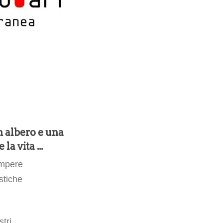
n albero e una
a vita ...
ompere
stiche
stri